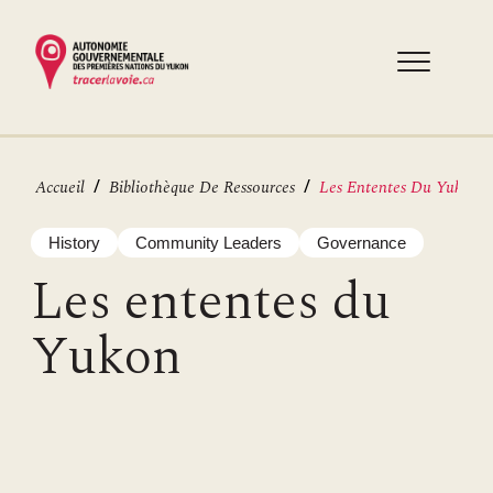
Aller
au
contenu
principal
Fil
Accueil
Bibliothèque De Ressources
Les Ententes Du Yukon
d'Ariane
History
Community Leaders
Governance
Les ententes du
Yukon