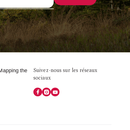
Suivez-nous sur les réseaux
Follow
Mapping the
sociaux
us
on
Social