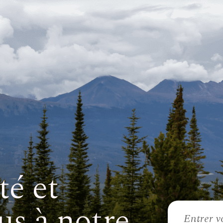
té et
us à notre
Courriel