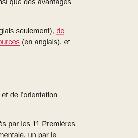
nsi que des avantages
glais seulement),
de
ources
(en anglais), et
t de l’orientation
és par les 11 Premières
entale, un par le