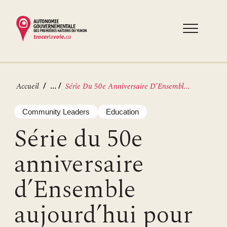
Aller
au
contenu
principal
Fil
...
Accueil
Série Du 50e Anniversaire D’Ensembl...
d'Ariane
Community Leaders
Education
Série du 50e
anniversaire
d’Ensemble
aujourd’hui pour