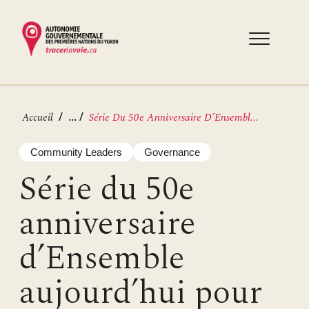
Aller
au
contenu
principal
Fil
...
Accueil
Série Du 50e Anniversaire D’Ensembl...
d'Ariane
Community Leaders
Governance
Série du 50e
anniversaire
d’Ensemble
aujourd’hui pour