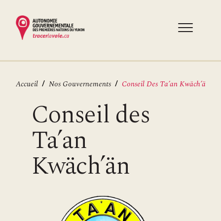
Aller
au
contenu
principal
Fil
Accueil
Nos Gouvernements
Conseil Des Ta’an Kwäch’än
d'Ariane
Conseil des
Ta’an
Kwäch’än