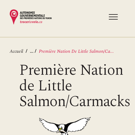
Aller
au
contenu
principal
Fil
...
Accueil
Première Nation De Little Salmon/Ca...
d'Ariane
Première Nation
de Little
Salmon/Carmacks