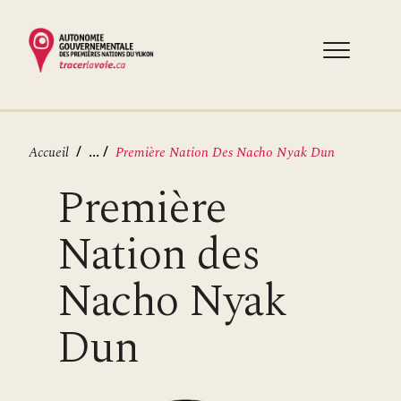
Aller
au
contenu
principal
Fil
...
Accueil
Première Nation Des Nacho Nyak Dun
d'Ariane
Première
Nation des
Nacho Nyak
Dun