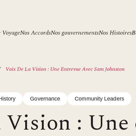
ader
e Voyage
Nos Accords
Nos gouvernements
Nos Histoires
B
enu
Voix De La Vision : Une Entrevue Avec Sam Johnston
History
Governance
Community Leaders
a Vision : Une