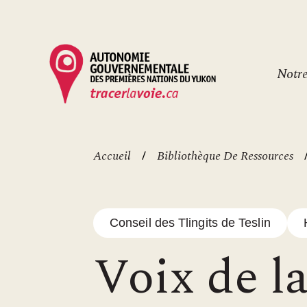
Aller
au
contenu
principal
He
Notr
m
Accueil
Bibliothèque De Ressources
Fil
d'Ariane
Conseil des Tlingits de Teslin
Voix de l