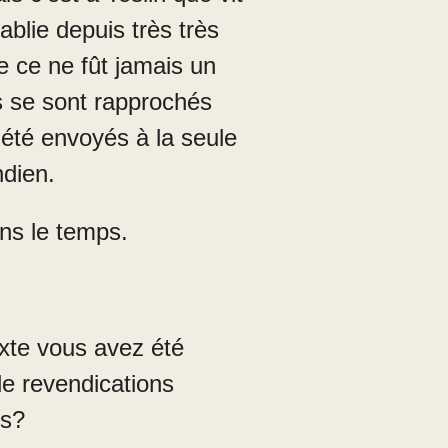
tablie depuis très très
e ce ne fût jamais un
ns se sont rapprochés
t été envoyés à la seule
indien.
ns le temps.
xte vous avez été
e revendications
ns?