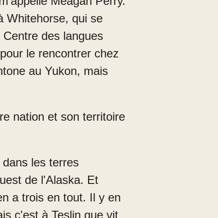
 m'appelle Meagan Perry.
 à Whitehorse, qui se
au Centre des langues
pour le rencontrer chez
chtone au Yukon, mais
 nation et son territoire
i dans les terres
uest de l'Alaska. Et
en a trois en tout. Il y en
s c'est à Teslin que vit