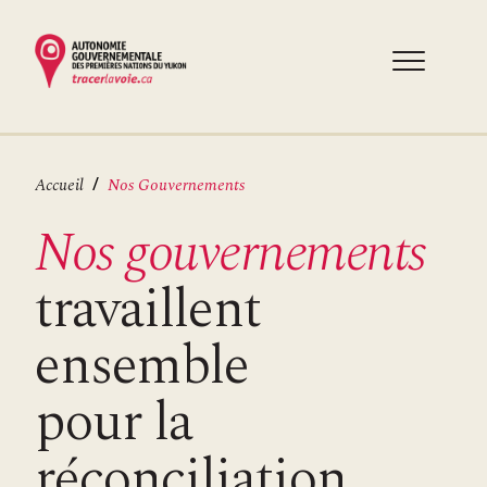
Aller
au
contenu
principal
Fil
Accueil
Nos Gouvernements
d'Ariane
Nos gouvernements
travaillent
ensemble
pour la
réconciliation