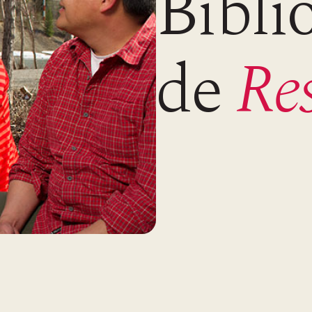
Bibli
de
Re