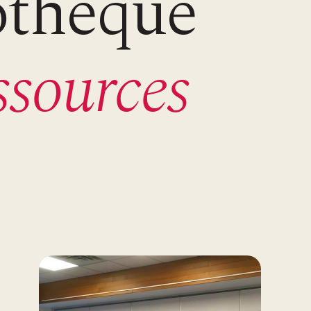
othèque
ssources