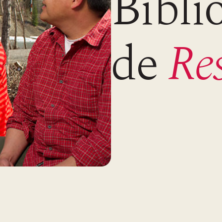
Bibli
de
Re