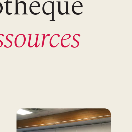
othèque
ssources